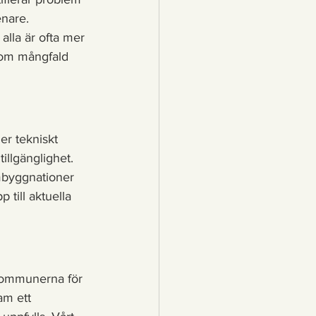
enare.
alla är ofta mer 
r om mångfald 
er tekniskt 
llgänglighet. 
mbyggnationer 
 till aktuella 
 kommunerna för 
am ett 