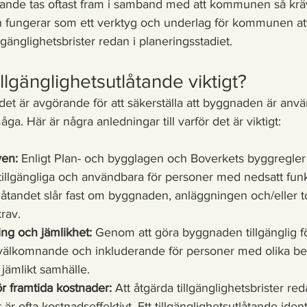
låtande tas oftast fram i samband med att kommunen så krä
fungerar som ett verktyg och underlag för kommunen att 
lgänglighetsbrister redan i planeringsstadiet.
tillgänglighetsutlåtande viktigt?
det är avgörande för att säkerställa att byggnaden är använ
ga. Här är några anledningar till varför det är viktigt:
ven:
 Enligt Plan- och bygglagen och Boverkets byggregler
illgängliga och användbara för personer med nedsatt fun
tlåtandet slår fast om byggnaden, anläggningen och/eller
rav.
ing och jämlikhet:
 Genom att göra byggnaden tillgänglig för
välkomnande och inkluderande för personer med olika beh
r jämlikt samhälle.
ör framtida kostnader:
 Att åtgärda tillgänglighetsbrister red
 är ofta kostnadseffektivt. Ett tillgänglighetsutlåtande iden