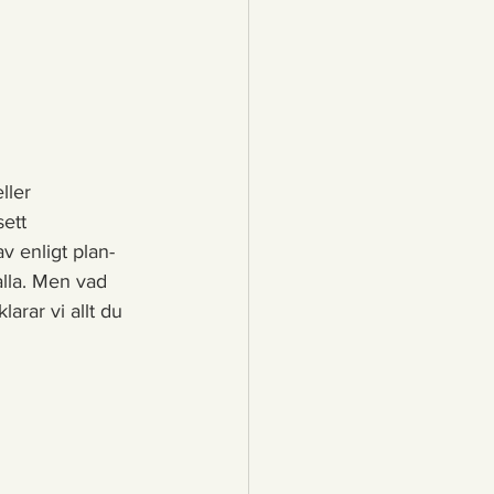
ller 
sett 
av enligt plan- 
alla. Men vad 
larar vi allt du 