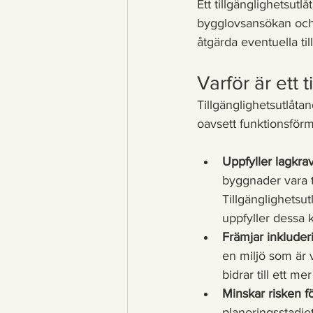
Ett tillgänglighetsut
bygglovsansökan och 
åtgärda eventuella til
Varför är ett 
Tillgänglighetsutlåtan
oavsett funktionsförmå
Uppfyller lagkra
byggnader vara t
Tillgänglighetsu
uppfyller dessa k
Främjar inkluder
en miljö som är 
bidrar till ett me
Minskar risken f
planeringsstadiet