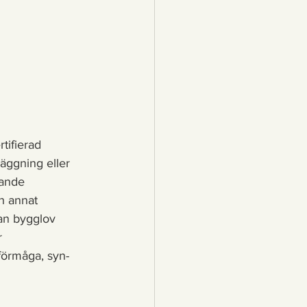
tifierad 
äggning eller 
lande 
ch annat 
an bygglov 
r 
förmåga, syn- 