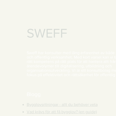
SWEFF
Sweff har konsulter med lång erfarenhet av både 
och offentlig verksamhet. Med kort varsel kan vi ti
rätt kompetens på rätt plats för att hantera allt frå
ärendevolymer till digitalisering, utbildning och
organisationsutveckling. Vi är ett konsultbolag m
fokus på effektivitet och rättsäkerhet för offentlig
Blogg
Bygglovsritningar - allt du behöver veta
Vad krävs för att få bygglov? (en guide)