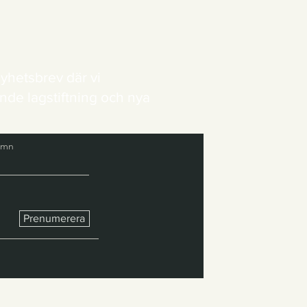
yhetsbrev där vi
nde lagstiftning och nya
amn
Prenumerera