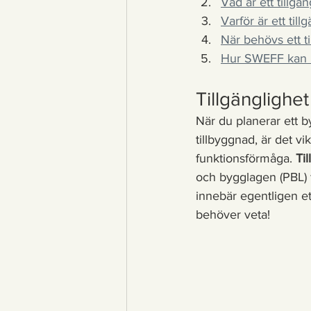
Vad är ett tillgä
Varför är ett till
När behövs ett t
Hur SWEFF kan hj
Tillgänglighet
När du planerar ett b
tillbyggnad, är det vik
funktionsförmåga. 
Ti
och bygglagen (PBL) f
innebär egentligen ett
behöver veta!