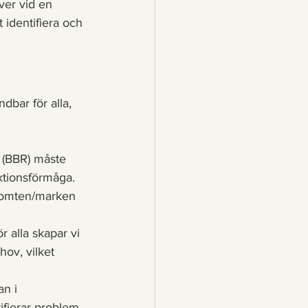
ver vid en 
identifiera och 
dbar för alla, 
 (BBR) måste 
ktionsförmåga. 
 tomten/marken 
 alla skapar vi 
ov, vilket 
an i 
tifierar problem 