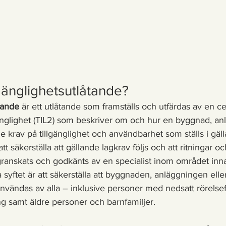
lgänglighetsutlåtande?
åtande
 är ett utlåtande som framställs och utfärdas av en cer
änglighet (TIL2) som beskriver om och hur en byggnad, anl
e krav på tillgänglighet och användbarhet som ställs i gäl
 att säkerställa att gällande lagkrav följs och att ritningar o
granskats och godkänts av en specialist inom området inn
a syftet är att säkerställa att byggnaden, anläggningen elle
vändas av alla – inklusive personer med nedsatt rörelse
ng samt äldre personer och barnfamiljer.