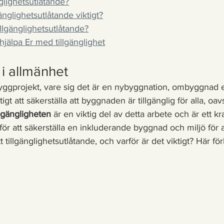
nglighetsutlåtande?
gänglighetsutlåtande viktigt?
illgänglighetsutlåtande?
älpa Er med tillgänglighet
 i allmänhet
yggprojekt, vare sig det är en nybyggnation, ombyggnad e
tigt att säkerställa att byggnaden är tillgänglig för alla, oav
llgängligheten
 är en viktig del av detta arbete och är ett kr
ör att säkerställa en inkluderande byggnad och miljö för 
 tillgänglighetsutlåtande, och varför är det viktigt? Här förk