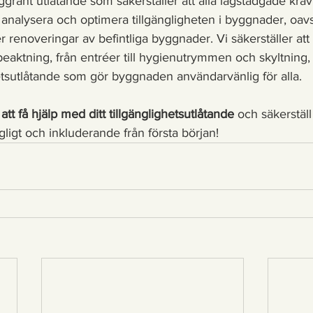
grant utlåtande som säkerställer att alla lagstadgade krav 
analysera och optimera tillgängligheten i byggnader, oav
er renoveringar av befintliga byggnader. Vi säkerställer att
 beaktning, från entréer till hygienutrymmen och skyltning, så
etsutlåtande som gör byggnaden användarvänlig för alla.
 att få hjälp med ditt tillgänglighetsutlåtande
 och säkerställ 
gligt och inkluderande från första början!