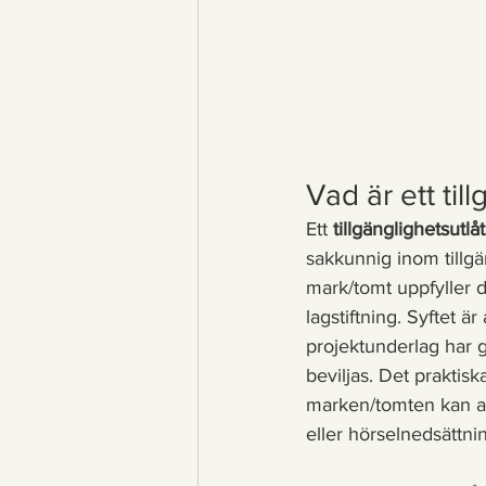
Vad är ett til
Ett 
tillgänglighetsutl
sakkunnig inom tillg
mark/tomt uppfyller d
lagstiftning. Syftet är
projektunderlag har 
beviljas. Det praktisk
marken/tomten kan an
eller hörselnedsättni