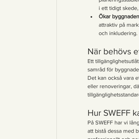
i ett tidigt ske
Ökar byggnadens 
attraktiv på mar
och inkludering.
När behövs et
Ett tillgänglighetsut
samråd för byggnader
Det kan också vara et
eller renoveringar, dä
tillgänglighetsstandar
Hur SWEFF kan
På SWEFF har vi lång 
att bistå dessa med by