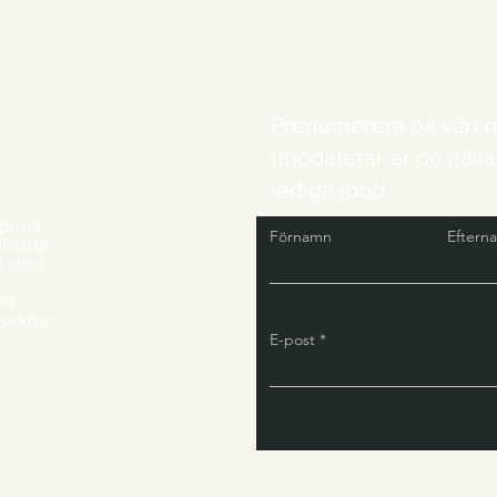
Prenumerera på vårt n
uppdaterar er på gälla
lediga jobb.
privat
Förnamn
Eftern
llsätta
n stora
ed
 sektor.
E-post