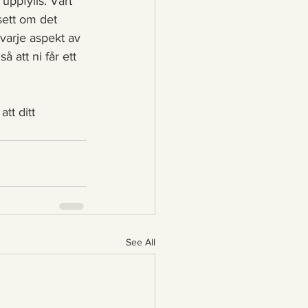
uppfylls. Vårt 
sett om det 
 varje aspekt av 
 att ni får ett 
att ditt 
See All