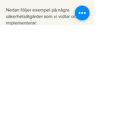
Nedan följer exempel på några
säkerhetsåtgärder som vi vidtar och
implementerar:
Det har upprättats interna rutiner med
instruktioner avseende behandling av
personuppgifter som samtlig personal
ska följa. Bland annat intern rutin för
gallring av personuppgifter och
hantering/dokumentation av
personuppgiftsincidenter.
Interna rutiner, policys och instruktioner
genomgås regelbundet, minst årligen
samt vid behov, och godkänns av
styrelsen i bolaget.
Personalen har kunskap om hur
behandlingen av personuppgifter får
ske.
Kontaktperson för